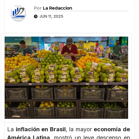
Por
La Redaccion
JUN 11, 2025
La
inflación en Brasil
, la mayor
economía de
América Latina
, mostró un leve descenso en