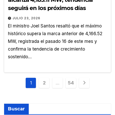
seguirá en los próximos días
JULIO 23, 2026
El ministro Joel Santos resaltó que el máximo
histórico supera la marca anterior de 4,166.52
MW, registrada el pasado 16 de este mes y
confirma la tendencia de crecimiento
sostenido…
Paginación
1
2
…
54
de
entradas
Buscar