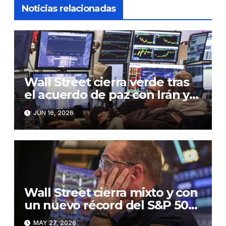
Noticias relacionadas
Wall Street cierra verde tras
el acuerdo de paz con Irán y
la caída en el precio del crudo
JUN 16, 2026
Wall Street cierra mixto y con
un nuevo récord del S&P 500,
pendiente del acuerdo sobre
MAY 27, 2026