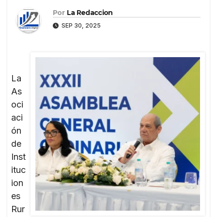
Por
La Redaccion
SEP 30, 2025
La
As
oci
aci
ón
de
Inst
ituc
ion
es
Rur