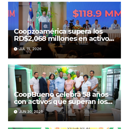
Coopzoamérica supera los
RD$2,068 millones en activos
y estrena nueva imagen
JUL 15, 2026
institucional
CoopBueno celebra 58 años
con activos que superan los
RD$23,800 millones
JUN 30, 2026