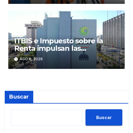
ITBIS e Impuesto sobre la
Renta impulsan las
recaudaciones de la DGII;
AGO 8, 2026
superan los RD$81,475
millones en julio
Buscar
Buscar