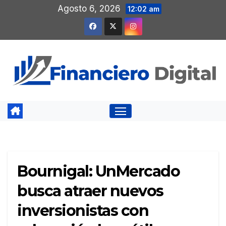
Saltar
Agosto 6, 2026
12:02 am
al
contenido
Bournigal: UnMercado
busca atraer nuevos
inversionistas con