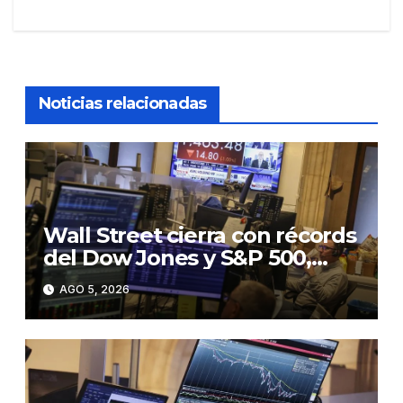
entradas
Noticias relacionadas
Wall Street cierra con récords
del Dow Jones y S&P 500,
ante el optimismo por un
AGO 5, 2026
posible pacto para reabrir
Ormuz