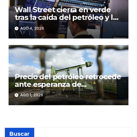
Wall Street cierra en verde
tras la caída del petróleo y la
subida de las tecnológicas
AGO 4, 2026
Precio del petróleo retrocede
ante esperanza de
negociaciones en Oriente
AGO 1, 2026
Medio
Buscar