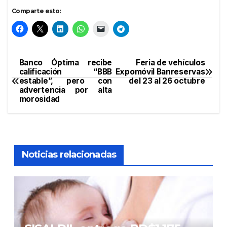
Comparte esto:
Banco Óptima recibe
Feria de vehículos
Navegación
calificación “BBB
Expomóvil Banreservas
estable”, pero con
del 23 al 26 octubre
de
advertencia por alta
morosidad
entradas
Noticias relacionadas