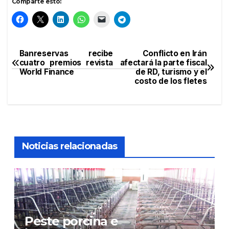
Comparte esto:
Banreservas recibe
Conflicto en Irán
Navegación
cuatro premios revista
afectará la parte fiscal
World Finance
de RD, turismo y el
de
costo de los fletes
entradas
Noticias relacionadas
Peste porcina e