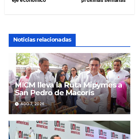
eje económico
próximas semanas
entradas
Noticias relacionadas
MICM lleva la Ruta Mipymes a
San Pedro de Macorís
AGO 7, 2026