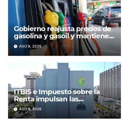
Gobierno reajusta precios de
gasolina y gasoil y mantiene
congelado el GLP
AGO 8, 2026
ITBIS e Impuesto sobre la
Renta impulsan las
recaudaciones de la DGII;
AGO 8, 2026
superan los RD$81,475
millones en julio