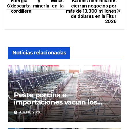
Energía y Minas
Bancos dominicanos
Navegación
descarta minería en la
cierran negocios por
cordillera
más de 13.300 millones
de
de dólares en la Fitur
2026
entradas
Noticias relacionadas
Peste porcina e
importaciones vacían los
corrales de Monte Adentro en
AGO 8, 2026
Licey