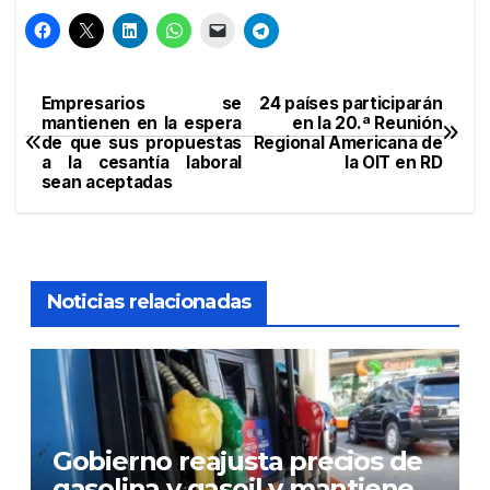
Empresarios se
24 países participarán
Navegación
mantienen en la espera
en la 20.ª Reunión
de que sus propuestas
Regional Americana de
de
a la cesantía laboral
la OIT en RD
sean aceptadas
entradas
Noticias relacionadas
Gobierno reajusta precios de
gasolina y gasoil y mantiene