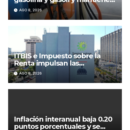
congelado el GLP
AGO 8, 2026
ITBIS e Impuesto sobre la
Renta impulsan las
recaudaciones de la DGII;
AGO 8, 2026
superan los RD$81,475
millones en julio
Inflación interanual baja 0.20
puntos porcentuales y se