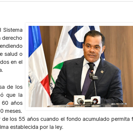
l Sistema
n derecho
pendiendo
e salud o
ados en el
a.
sa de los
có que la
r 60 años
60 meses.
r de los 55 años cuando el fondo acumulado permita f
ma establecida por la ley.