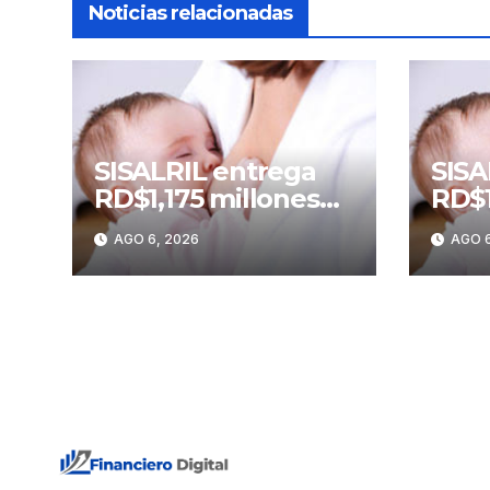
Noticias relacionadas
SISALRIL entrega
SISA
RD$1,175 millones
RD$1
en subsidios por
en s
AGO 6, 2026
AGO 6
lactancia a madres
lact
trabajadoras
trab