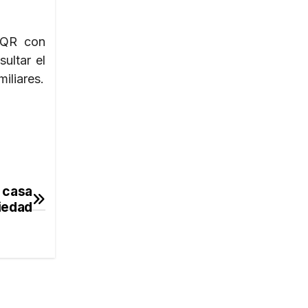
s QR con
ultar el
iliares.
 casa
iedad