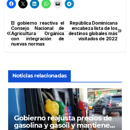
El gobierno reactiva el
República Dominicana
Navegación
Consejo Nacional de
encabeza lista de los
Agricultura Orgánica
destinos globales más
de
con integración de
visitados de 2022
nuevas normas
entradas
Noticias relacionadas
Gobierno reajusta precios de
gasolina y gasoil y mantiene