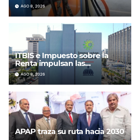
congelado el GLP
AGO 8, 2026
ITBIS e Impuesto sobre la
Renta impulsan las
recaudaciones de la DGII;
AGO 8, 2026
superan los RD$81,475
millones en julio
APAP traza su ruta hacia 2030