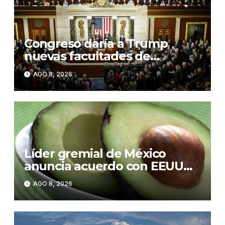
Congreso daría a Trump
nuevas facultades de
imponer aranceles
AGO 8, 2026
Líder gremial de México
anuncia acuerdo con EEUU
para enviar más de 1.000
AGO 8, 2026
toneladas de aguacate