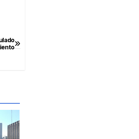
ulado
miento