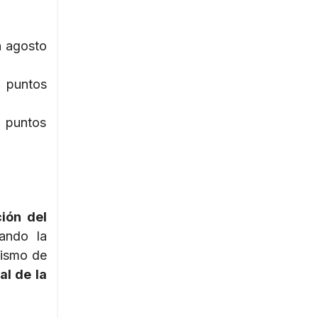
n agosto
 puntos
2 puntos
ión del
ando la
mismo de
al de la