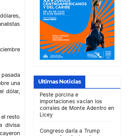
dólares,
nalistas
iciembre
a pasada
Ultimas Noticias
sobre una
l dólar,
Peste porcina e
importaciones vacían los
corrales de Monte Adentro en
Licey
el resto
 divisa
Congreso daría a Trump
 cayeron