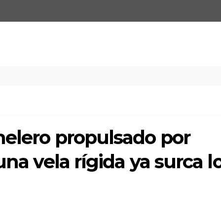
nelero propulsado por
una vela rígida ya surca l