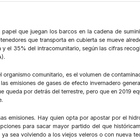
 el papel que juegan los barcos en la cadena de sumini
ntenedores que transporta en cubierta se mueve alred
y el 35% del intracomunitario, según las cifras recog
).
el organismo comunitario, es el volumen de contamina
las emisiones de gases de efecto invernadero gener
ue queda por detrás del terrestre, pero que en 2019 equ
e.
sas emisiones. Hay quien opta por apostar por el hid
pciones para sacar mayor partido del que histórica
to, ya sea volviendo a los viejos veleros o con nueva t