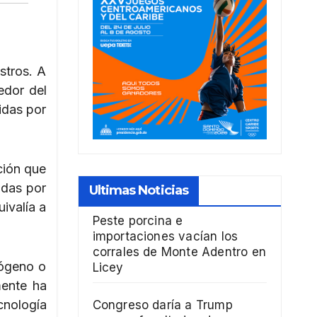
stros. A
edor del
idas por
ción que
adas por
Ultimas Noticias
ivalía a
Peste porcina e
importaciones vacían los
corrales de Monte Adentro en
rógeno o
Licey
mente ha
ecnología
Congreso daría a Trump