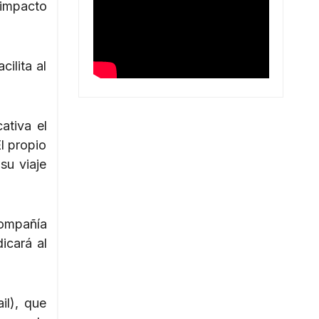
 impacto
ilita al
ativa el
l propio
su viaje
compañía
icará al
il), que