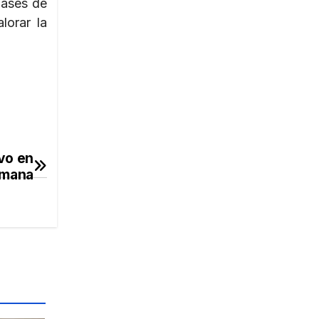
gases de
lorar la
vo en
emana