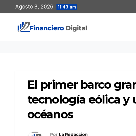
Saltar
Agosto 8, 2026
11:43 am
al
contenido
El primer barco gra
tecnología eólica y 
océanos
Por
La Redaccion