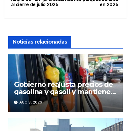
de
al cierre de julio 2025
en 2025
entradas
Noticias relacionadas
Gobierno reajusta precios de
gasolina y gasoil y mantiene
congelado el GLP
AGO 8, 2026