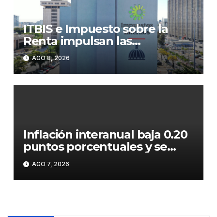
ITBIS e Impuesto sobre la
Renta impulsan las
recaudaciones de la DGII;
AGO 8, 2026
superan los RD$81,475
millones en julio
Inflación interanual baja 0.20
puntos porcentuales y se
sitúa en 5.47 %
AGO 7, 2026