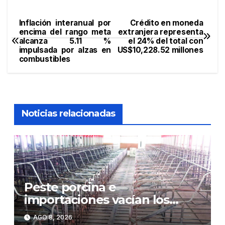
Inflación interanual por
Crédito en moneda
Navegación
encima del rango meta
extranjera representa
alcanza 5.11 %
el 24% del total con
de
impulsada por alzas en
US$10,228.52 millones
combustibles
entradas
Noticias relacionadas
Peste porcina e
importaciones vacían los
corrales de Monte Adentro en
AGO 8, 2026
Licey