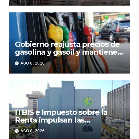
Gobierno reajusta precios de
gasolina y gasoil y mantiene
congelado el GLP
AGO 8, 2026
ITBIS e Impuesto sobre la
Renta impulsan las
recaudaciones de la DGII;
AGO 8, 2026
superan los RD$81,475