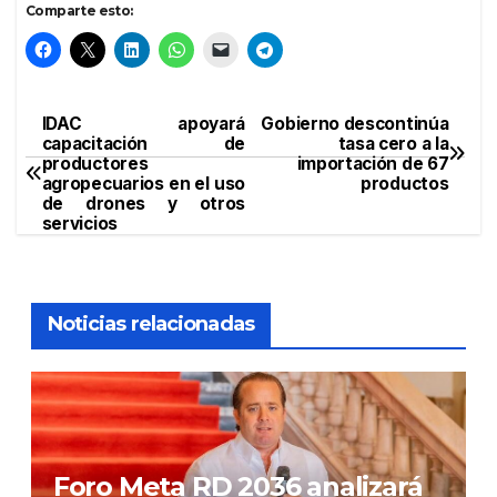
Comparte esto:
IDAC apoyará
Gobierno descontinúa
Navegación
capacitación de
tasa cero a la
productores
importación de 67
de
agropecuarios en el uso
productos
de drones y otros
entradas
servicios
Noticias relacionadas
Foro Meta RD 2036 analizará