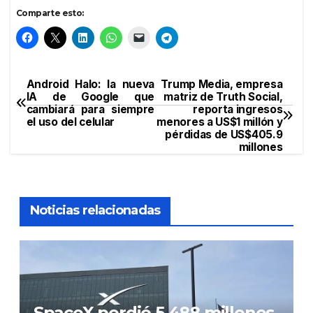
Comparte esto:
Android Halo: la nueva
Trump Media, empresa
Navegación
IA de Google que
matriz de Truth Social,
cambiará para siempre
reporta ingresos
de
el uso del celular
menores a US$1 millón y
pérdidas de US$405.9
entradas
millones
Noticias relacionadas
SpaceX perdió 5.488 millones