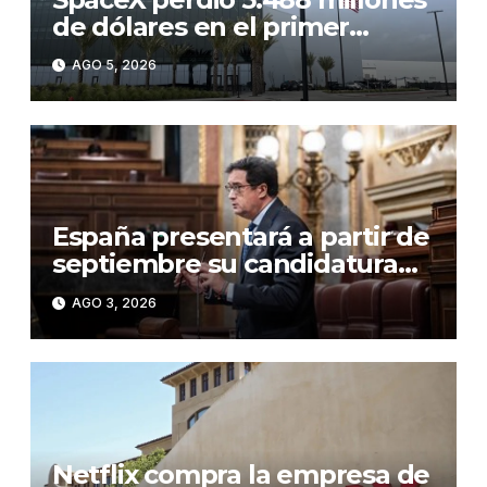
de dólares en el primer
semestre de 2026, un 257 %
AGO 5, 2026
más interanual
España presentará a partir de
septiembre su candidatura
para albergar una de las
AGO 3, 2026
gigafactorías de IA europeas
Netflix compra la empresa de