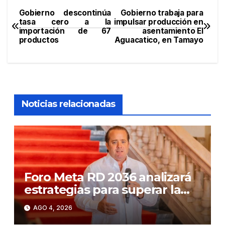
Gobierno descontinúa
Gobierno trabaja para
Navegación
tasa cero a la
impulsar producción en
importación de 67
asentamiento El
de
productos
Aguacatico, en Tamayo
entradas
Noticias relacionadas
Foro Meta RD 2036 analizará
estrategias para superar la
trampa del ingreso medio
AGO 4, 2026