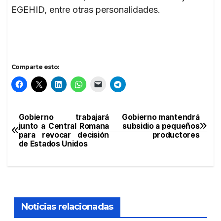
EGEHID, entre otras personalidades.
Comparte esto:
Gobierno trabajará
Gobierno mantendrá
Navegación
junto a Central Romana
subsidio a pequeños
para revocar decisión
productores
de
de Estados Unidos
entradas
Noticias relacionadas