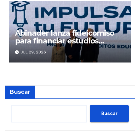
Abinader lanza fideicomiso
para financiar estudios
superiores
JUL 29, 2026
Buscar
Buscar