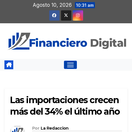
Saltar
Agosto 10, 2026
10:31 am
al
contenido
Las importaciones crecen
más del 34% el último año
Por
La Redaccion