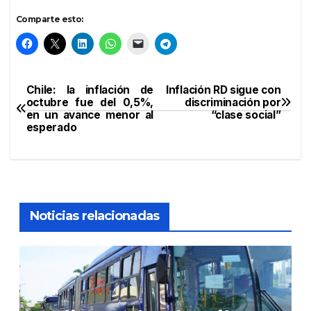
Comparte esto:
Chile: la inflación de
Inflación RD sigue con
Navegación
octubre fue del 0,5%,
discriminación por
en un avance menor al
“clase social”
de
esperado
entradas
Noticias relacionadas