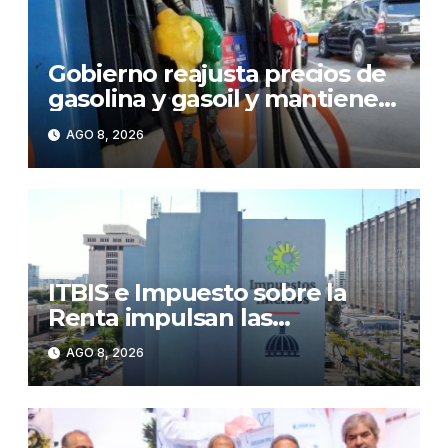
Gobierno reajusta precios de
gasolina y gasoil y mantiene
congelado el GLP
AGO 8, 2026
ITBIS e Impuesto sobre la
Renta impulsan las
recaudaciones de la DGII;
AGO 8, 2026
superan los RD$81,475
millones en julio