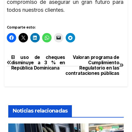
compromiso de asegurar un gran futuro para
todos nuestros clientes.
Comparte esto:
El uso de cheques
Valoran programa de
Navegación
disminuye a 3 % en
Cumplimiento
República Dominicana
Regulatorio en las
de
contrataciones públicas
entradas
Noticias relacionadas