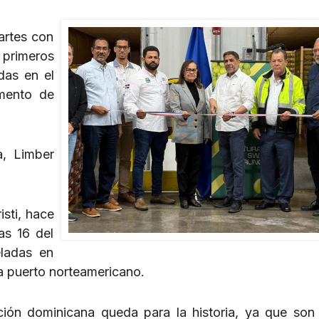
artes con
 primeros
das en el
amento de
a, Limber
sti, hace
as 16 del
eladas en
a puerto norteamericano.
ción dominicana queda para la historia, ya que son