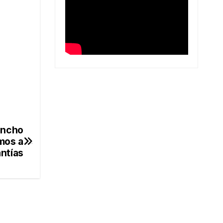
ancho
mos a
ntías