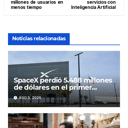
de
millones de usuarios en
servicios con
menos tiempo
Inteligencia Artificial
entradas
Noticias relacionadas
SpaceX perdió 5.488 millones
de dólares en el primer
semestre de 2026, un 257 %
AGO 5, 2026
más interanual