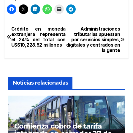
Crédito en moneda
Administraciones
Navegación
extranjera representa
tributarias apuestan
el 24% del total con
por servicios simples,
de
US$10,228.52 millones
digitales y centrados en
la gente
entradas
Noticias relacionadas
Comienza cobro de tarifa