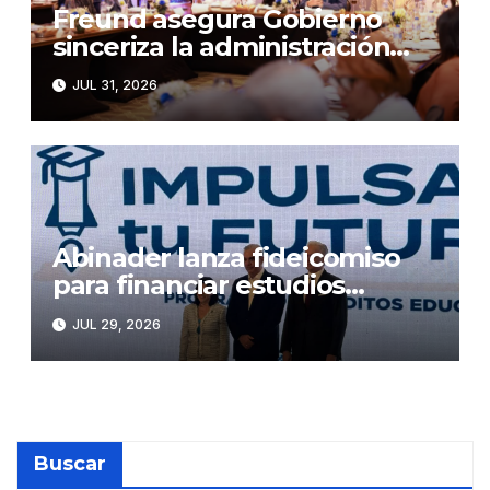
Freund asegura Gobierno
sinceriza la administración
pública, dice se desconoce
JUL 31, 2026
cuántos empleados tiene el
Estado
Abinader lanza fideicomiso
para financiar estudios
superiores
JUL 29, 2026
Buscar