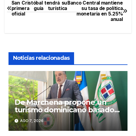
San Cristóbal tendrá su
Banco Central mantiene
Navegación
primera guía turística
su tasa de política
oficial
monetaria en 5.25%
de
anual
entradas
Noticias relacionadas
De Marchena propone un
turismo dominicano basado
en formación, tecnología y
AGO 7, 2026
sostenibilidad