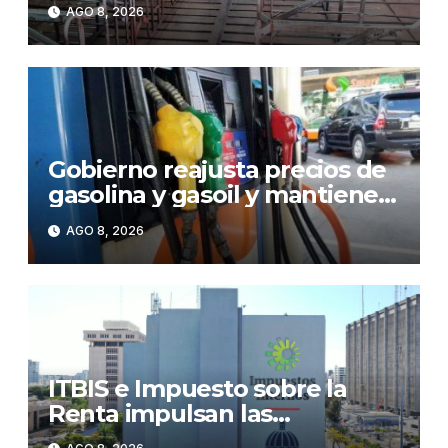
corrales de Monte Adentro en
AGO 8, 2026
Licey
Gobierno reajusta precios de
gasolina y gasoil y mantiene
congelado el GLP
AGO 8, 2026
ITBIS e Impuesto sobre la
Renta impulsan las
recaudaciones de la DGII;