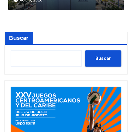
AGO 8, 2026
superan los RD$81,475
millones en julio
Buscar
Buscar