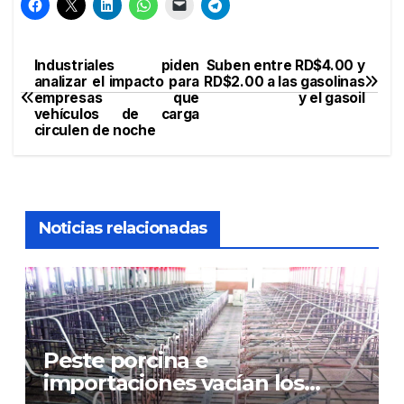
Industriales piden
Suben entre RD$4.00 y
Navegación
analizar el impacto para
RD$2.00 a las gasolinas
empresas que
y el gasoil
de
vehículos de carga
circulen de noche
entradas
Noticias relacionadas
Peste porcina e
importaciones vacían los