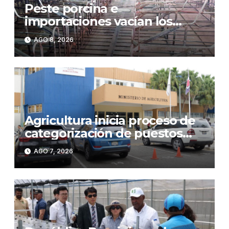
Peste porcina e
importaciones vacían los
corrales de Monte Adentro en
AGO 8, 2026
Licey
Agricultura inicia proceso de
categorización de puestos
para fortalecer carrera
AGO 7, 2026
administrativa