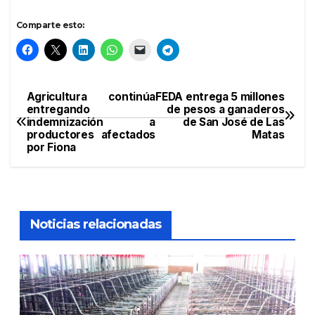
Comparte esto:
Agricultura continúa
FEDA entrega 5 millones
Navegación
entregando
de pesos a ganaderos
indemnización a
de San José de Las
de
productores afectados
Matas
por Fiona
entradas
Noticias relacionadas