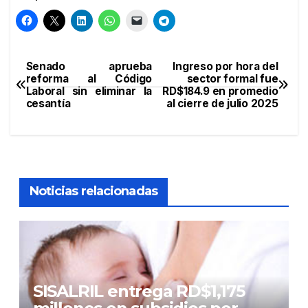
Senado aprueba
Ingreso por hora del
Navegación
reforma al Código
sector formal fue
Laboral sin eliminar la
RD$184.9 en promedio
de
cesantía
al cierre de julio 2025
entradas
Noticias relacionadas
SISALRIL entrega RD$1,175