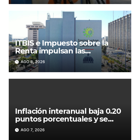
ITBIS e Impuesto sobre la
Renta impulsan las
recaudaciones de la DGII;
AGO 8, 2026
superan los RD$81,475
millones en julio
Inflación interanual baja 0.20
puntos porcentuales y se
sitúa en 5.47 %
AGO 7, 2026