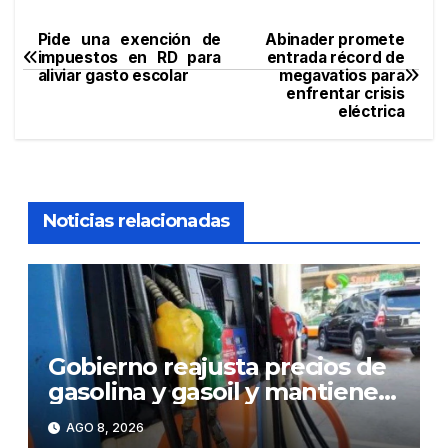
Pide una exención de
Abinader promete
Navegación
impuestos en RD para
entrada récord de
aliviar gasto escolar
megavatios para
de
enfrentar crisis
eléctrica
entradas
Noticias relacionadas
Gobierno reajusta precios de
gasolina y gasoil y mantiene
congelado el GLP
AGO 8, 2026