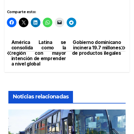
Comparte esto:
América Latina se
Gobierno dominicano
Navegación
consolida como la
incinera 19.7 millones
región con mayor
de productos ilegales
de
intención de emprender
a nivel global
entradas
Noticias relacionadas