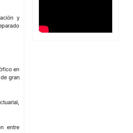
vación y
reparado
ófico en
 de gran
tuarial,
ón entre