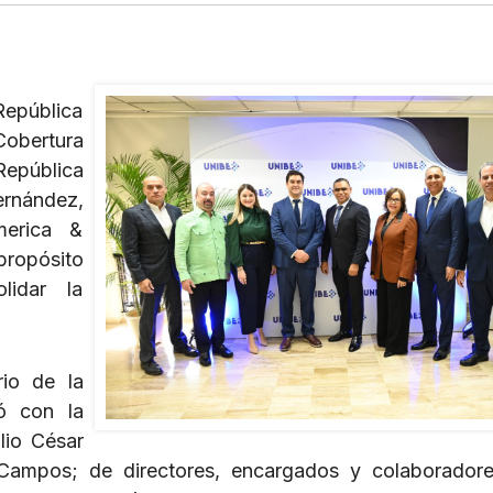
epública
Cobertura
epública
rnández,
erica &
ropósito
lidar la
rio de la
ó con la
lio César
o Campos; de directores, encargados y colaborador