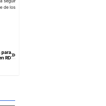
a seguir
e de los
s para
en RD