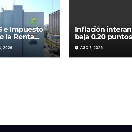
S e Impuesto
Inflación intera
e la Renta
baja 0.20 puntos
lsan las
porcentuales y 
, 2026
AGO 7, 2026
udaciones de la
sitúa en 5.47 %
; superan los
1,475 millones
lio