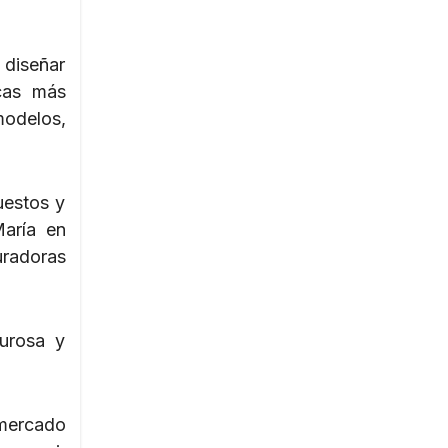
 diseñar
icas más
modelos,
uestos y
María en
uradoras
gurosa y
 mercado