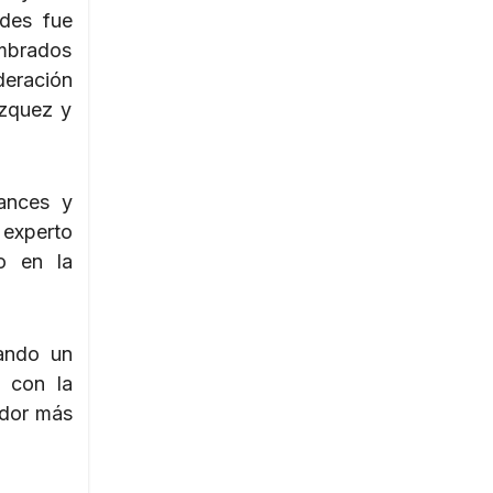
ades fue
mbrados
eración
ázquez y
vances y
 experto
o en la
dando un
 con la
ador más