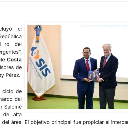
luyó el
epública
l rol del
rgentes”,
de Costa
isores de
ey Pérez.
 ciclo de
marco del
ón Salomé
 de alta
del área. El objetivo principal fue propiciar el interc