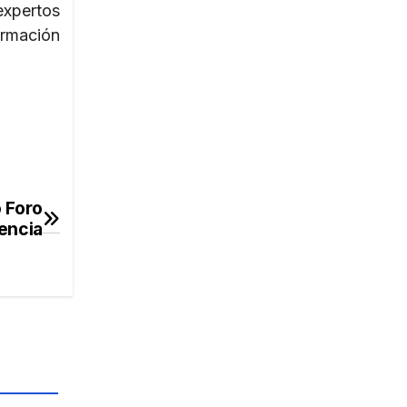
expertos
ormación
o Foro
encia