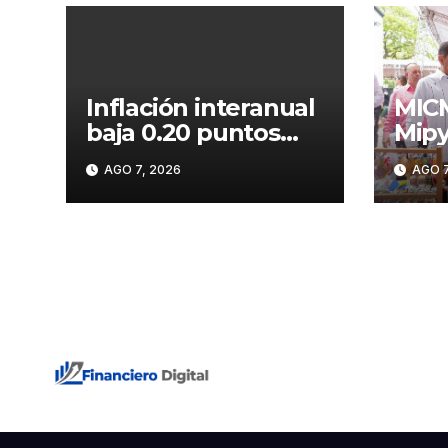
Inflación interanual
MICM
baja 0.20 puntos
Mipy
porcentuales y se
Pedr
AGO 7, 2026
AGO 7
sitúa en 5.47 %