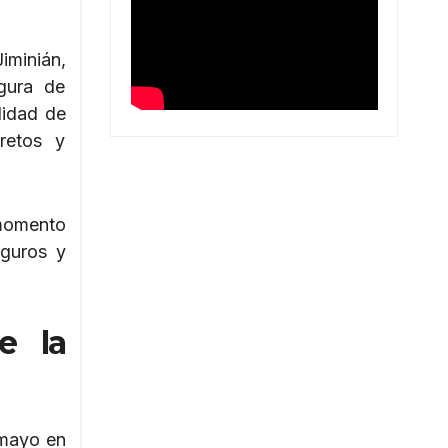
Jiminián,
igura de
didad de
retos y
 momento
eguros y
e la
 mayo en