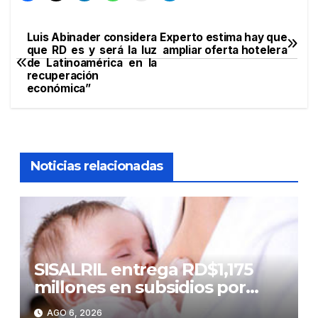
Luis Abinader considera
Experto estima hay que
Navegación
que RD es y será la luz
ampliar oferta hotelera
de Latinoamérica en la
de
recuperación
económica”
entradas
Noticias relacionadas
SISALRIL entrega RD$1,175
millones en subsidios por
lactancia a madres
AGO 6, 2026