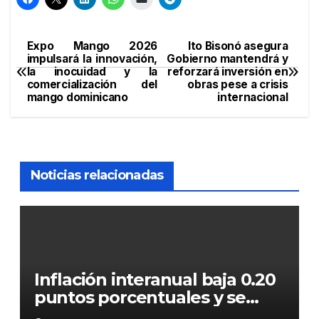
Expo Mango 2026
Ito Bisonó asegura
Navegación
impulsará la innovación,
Gobierno mantendrá y
la inocuidad y la
reforzará inversión en
de
comercialización del
obras pese a crisis
mango dominicano
internacional
entradas
Noticias relacionadas
Inflación interanual baja 0.20
puntos porcentuales y se
sitúa en 5.47 %