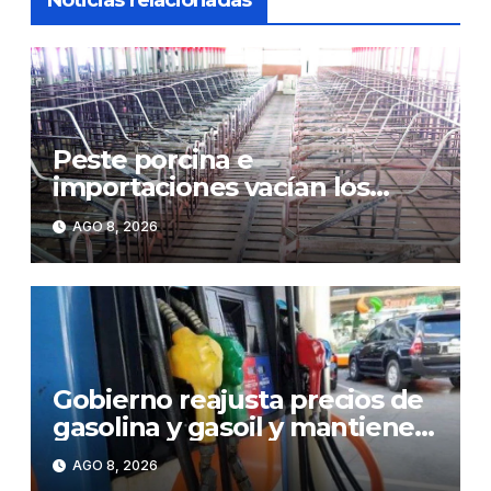
Peste porcina e
importaciones vacían los
corrales de Monte Adentro en
AGO 8, 2026
Licey
Gobierno reajusta precios de
gasolina y gasoil y mantiene
congelado el GLP
AGO 8, 2026