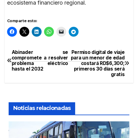
ecosistema financiero regional.
Comparte esto:
Abinader se
Permiso digital de viaje
Navegación
compromete a resolver
para un menor de edad
problema eléctrico
costará RD$6,300;
de
hasta el 2032
primeros 30 días será
gratis
entradas
Noticias relacionadas