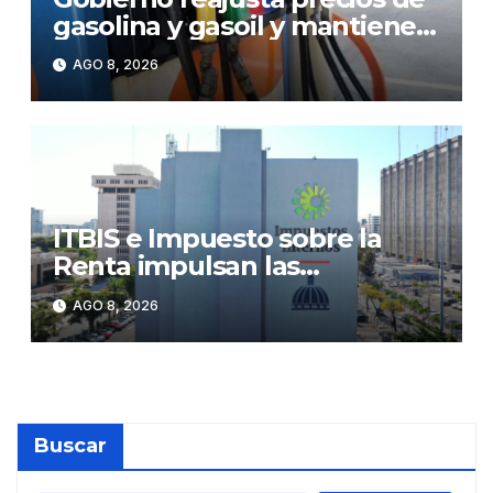
gasolina y gasoil y mantiene
congelado el GLP
AGO 8, 2026
ITBIS e Impuesto sobre la
Renta impulsan las
recaudaciones de la DGII;
AGO 8, 2026
superan los RD$81,475
millones en julio
Buscar