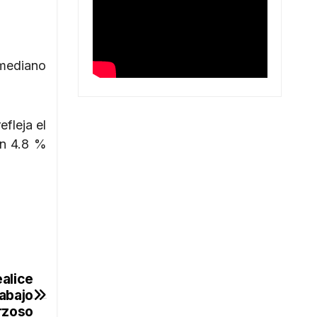
 mediano
fleja el
en 4.8 %
alice
rabajo
rzoso