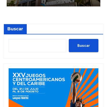
de Moody’s Local RD con
perspectiva Estable
Buscar
Buscar