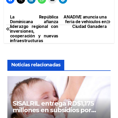
La República
ANADIVE anuncia una
Navegación
Dominicana afianza
feria de vehículos en
liderazgo regional con
Ciudad Ganadera
de
inversiones,
cooperación y nuevas
entradas
infraestructuras
Noticias relacionadas
SISALRIL entrega RD$1,175
millones en subsidios por
lactancia a madres