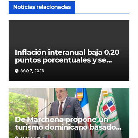
Noticias relacionadas
Inflación interanual baja 0.20
puntos porcentuales y se
sitúa en 5.47 %
AGO 7, 2026
De Marchena propone un
turismo dominicano basado
en formación, tecnología y