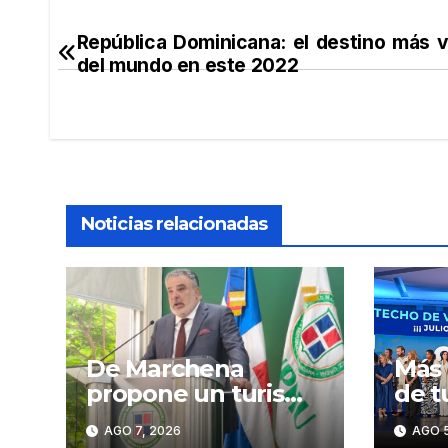
República Dominicana: el destino más v
Navegación
del mundo en este 2022
de
entradas
Noticias relacionadas
De Marchena
Más 
propone un turismo
de t
dominicano basado
RD h
AGO 7, 2026
AGO 5
en formación,