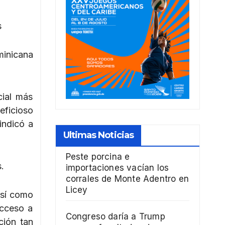
s
inicana
cial más
eficioso
indicó a
Ultimas Noticias
Peste porcina e
.
importaciones vacían los
corrales de Monte Adentro en
Licey
así como
acceso a
Congreso daría a Trump
ción tan