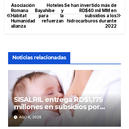
Asociación Hoteles
Se han invertido más de
Navegación
Romana Bayahibe y
RD$40 mil MM en
Hábitat para la
subsidios a los
de
Humanidad refuerzan
hidrocarburos durante
alianza
2022
entradas
Noticias relacionadas
SISALRIL entrega RD$1,175
millones en subsidios por
lactancia a madres
AGO 6, 2026
trabajadoras