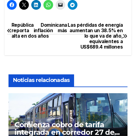
República Dominicana
Las pérdidas de energía
Navegación
reporta inflación más
aumentan un 38.5% en
alta en dos años
lo que va de año,
de
equivalentes a
US$689.4 millones
entradas
Noticias relacionadas
Comienza cobro de tarifa
integrada en corredor 27 de