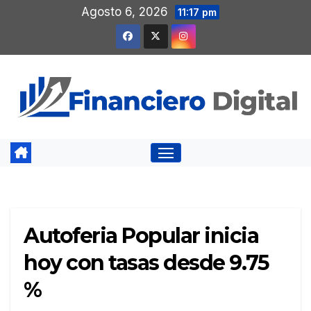
Saltar
Agosto 6, 2026
11:17 pm
al
contenido
Autoferia Popular inicia
hoy con tasas desde 9.75
%