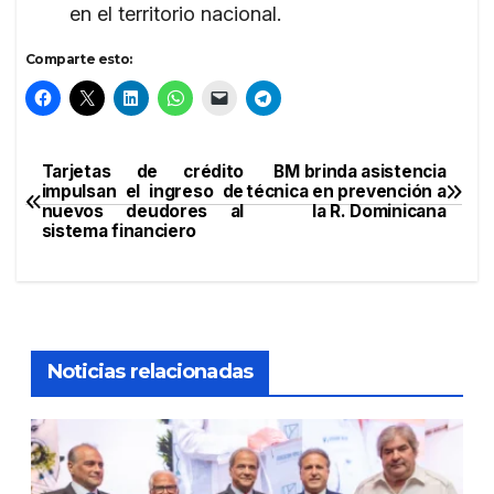
en el territorio nacional.
Comparte esto:
Tarjetas de crédito
BM brinda asistencia
Navegación
impulsan el ingreso de
técnica en prevención a
nuevos deudores al
la R. Dominicana
de
sistema financiero
entradas
Noticias relacionadas