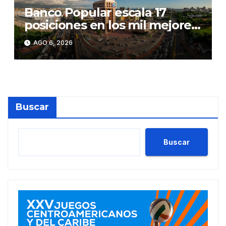
Banco Popular escala 17
posiciones en los mil mejores
bancos del mundo
AGO 6, 2026
Buscar
Buscar